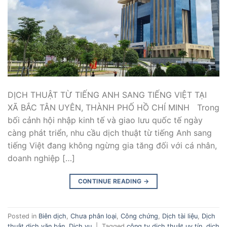
DỊCH THUẬT TỪ TIẾNG ANH SANG TIẾNG VIỆT TẠI
XÃ BẮC TÂN UYÊN, THÀNH PHỐ HỒ CHÍ MINH Trong
bối cảnh hội nhập kinh tế và giao lưu quốc tế ngày
càng phát triển, nhu cầu dịch thuật từ tiếng Anh sang
tiếng Việt đang không ngừng gia tăng đối với cá nhân,
doanh nghiệp […]
CONTINUE READING
→
Posted in
Biên dịch
,
Chưa phân loại
,
Công chứng
,
Dịch tài liệu
,
Dịch
thuật dịch văn bản
,
Dịch vụ
|
Tagged
công ty dịch thuật uy tín
,
dịch