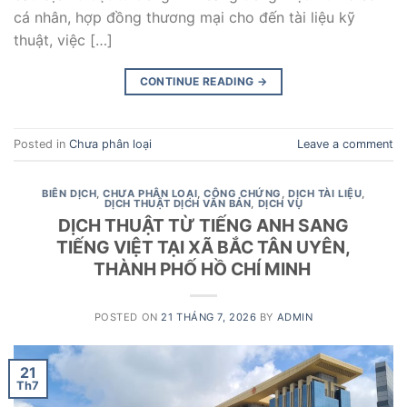
cá nhân, hợp đồng thương mại cho đến tài liệu kỹ
thuật, việc […]
CONTINUE READING
→
Posted in
Chưa phân loại
Leave a comment
BIÊN DỊCH
,
CHƯA PHÂN LOẠI
,
CÔNG CHỨNG
,
DỊCH TÀI LIỆU
,
DỊCH THUẬT DỊCH VĂN BẢN
,
DỊCH VỤ
DỊCH THUẬT TỪ TIẾNG ANH SANG
TIẾNG VIỆT TẠI XÃ BẮC TÂN UYÊN,
THÀNH PHỐ HỒ CHÍ MINH
POSTED ON
21 THÁNG 7, 2026
BY
ADMIN
21
Th7