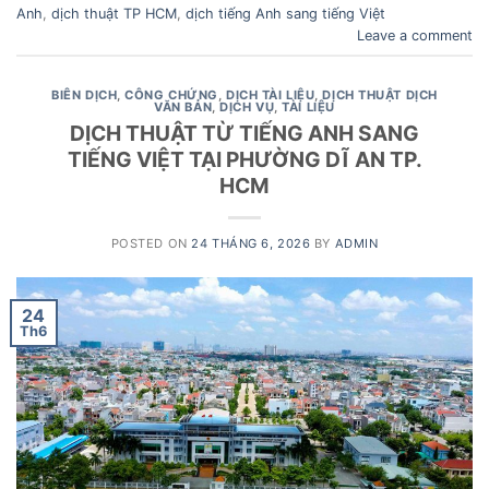
Anh
,
dịch thuật TP HCM
,
dịch tiếng Anh sang tiếng Việt
Leave a comment
BIÊN DỊCH
,
CÔNG CHỨNG
,
DỊCH TÀI LIỆU
,
DỊCH THUẬT DỊCH
VĂN BẢN
,
DỊCH VỤ
,
TÀI LIỆU
DỊCH THUẬT TỪ TIẾNG ANH SANG
TIẾNG VIỆT TẠI PHƯỜNG DĨ AN TP.
HCM
POSTED ON
24 THÁNG 6, 2026
BY
ADMIN
24
Th6