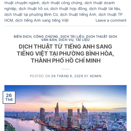
thuật chuyên ngành
,
dịch thuật công chứng
,
dịch thuật doanh
nghiệp
,
dịch thuật hồ sơ
,
dịch thuật hợp đồng
,
dịch thuật tài liệu
,
dịch thuật tại phường Bình Cơ
,
dịch thuật tiếng Anh
,
dịch thuật TP
HCM
,
dịch tiếng Anh sang tiếng Việt
Leave a comment
BIÊN DỊCH
,
CÔNG CHỨNG
,
DỊCH TÀI LIỆU
,
DỊCH THUẬT DỊCH
VĂN BẢN
,
DỊCH VỤ
,
TÀI LIỆU
DỊCH THUẬT TỪ TIẾNG ANH SANG
TIẾNG VIỆT TẠI PHƯỜNG BÌNH HÒA,
THÀNH PHỐ HỒ CHÍ MINH
POSTED ON
26 THÁNG 6, 2026
BY
ADMIN
26
Th6