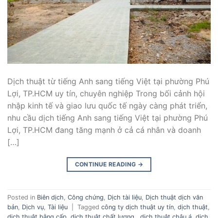
Dịch thuật từ tiếng Anh sang tiếng Việt tại phường Phú
Lợi, TP.HCM uy tín, chuyên nghiệp Trong bối cảnh hội
nhập kinh tế và giao lưu quốc tế ngày càng phát triển,
nhu cầu dịch tiếng Anh sang tiếng Việt tại phường Phú
Lợi, TP.HCM đang tăng mạnh ở cả cá nhân và doanh
[…]
CONTINUE READING
→
Posted in
Biên dịch
,
Công chứng
,
Dịch tài liệu
,
Dịch thuật dịch văn
bản
,
Dịch vụ
,
Tài liệu
|
Tagged
công ty dịch thuật uy tín
,
dịch thuật
,
dịch thuật bằng cấp
,
dịch thuật chất lượng.
,
dịch thuật châu á
,
dịch