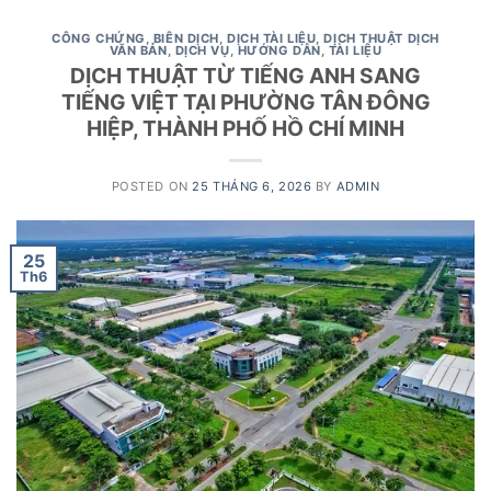
CÔNG CHỨNG
,
BIÊN DỊCH
,
DỊCH TÀI LIỆU
,
DỊCH THUẬT DỊCH
VĂN BẢN
,
DỊCH VỤ
,
HƯỚNG DẪN
,
TÀI LIỆU
DỊCH THUẬT TỪ TIẾNG ANH SANG
TIẾNG VIỆT TẠI PHƯỜNG TÂN ĐÔNG
HIỆP, THÀNH PHỐ HỒ CHÍ MINH
POSTED ON
25 THÁNG 6, 2026
BY
ADMIN
25
Th6