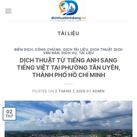
Skip
to
content
TÀI LIỆU
BIÊN DỊCH
,
CÔNG CHỨNG
,
DỊCH TÀI LIỆU
,
DỊCH THUẬT DỊCH
VĂN BẢN
,
DỊCH VỤ
,
TÀI LIỆU
DỊCH THUẬT TỪ TIẾNG ANH SANG
TIẾNG VIỆT TẠI PHƯỜNG TÂN UYÊN,
THÀNH PHỐ HỒ CHÍ MINH
POSTED ON
2 THÁNG 7, 2026
BY
ADMIN
02
Th7