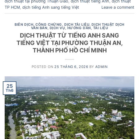
dịch thuật tại phường Thuận Giao
,
dịch thuật tiếng Anh
,
dịch thuật
TP HCM
,
dịch tiếng Anh sang tiếng Việt
Leave a comment
BIÊN DỊCH
,
CÔNG CHỨNG
,
DỊCH TÀI LIỆU
,
DỊCH THUẬT DỊCH
VĂN BẢN
,
DỊCH VỤ
,
HƯỚNG DẪN
,
TÀI LIỆU
DỊCH THUẬT TỪ TIẾNG ANH SANG
TIẾNG VIỆT TẠI PHƯỜNG THUẬN AN,
THÀNH PHỐ HỒ CHÍ MINH
POSTED ON
25 THÁNG 6, 2026
BY
ADMIN
25
Th6