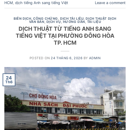
HCM
,
dịch tiếng Anh sang tiếng Việt
Leave a comment
BIÊN DỊCH
,
CÔNG CHỨNG
,
DỊCH TÀI LIỆU
,
DỊCH THUẬT DỊCH
VĂN BẢN
,
DỊCH VỤ
,
HƯỚNG DẪN
,
TÀI LIỆU
DỊCH THUẬT TỪ TIẾNG ANH SANG
TIẾNG VIỆT TẠI PHƯỜNG ĐÔNG HÒA
TP. HCM
POSTED ON
24 THÁNG 6, 2026
BY
ADMIN
24
Th6