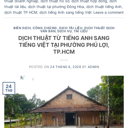
thuật doanh nghiệp
,
dịch thuật hồ sơ
,
dịch thuật hợp đồng
,
dịch
thuật tài liệu
,
dịch thuật tại phường Đông Hòa
,
dịch thuật tiếng Anh
,
dịch thuật TP HCM
,
dịch tiếng Anh sang tiếng Việt
Leave a comment
BIÊN DỊCH
,
CÔNG CHỨNG
,
DỊCH TÀI LIỆU
,
DỊCH THUẬT DỊCH
VĂN BẢN
,
DỊCH VỤ
,
TÀI LIỆU
DỊCH THUẬT TỪ TIẾNG ANH SANG
TIẾNG VIỆT TẠI PHƯỜNG PHÚ LỢI,
TP.HCM
POSTED ON
24 THÁNG 6, 2026
BY
ADMIN
24
Th6