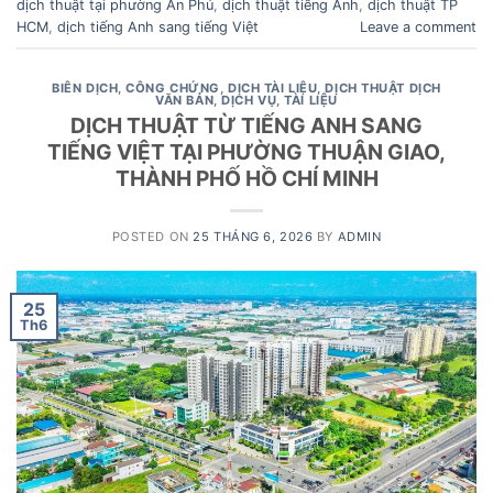
dịch thuật tại phường An Phú
,
dịch thuật tiếng Anh
,
dịch thuật TP
HCM
,
dịch tiếng Anh sang tiếng Việt
Leave a comment
BIÊN DỊCH
,
CÔNG CHỨNG
,
DỊCH TÀI LIỆU
,
DỊCH THUẬT DỊCH
VĂN BẢN
,
DỊCH VỤ
,
TÀI LIỆU
DỊCH THUẬT TỪ TIẾNG ANH SANG
TIẾNG VIỆT TẠI PHƯỜNG THUẬN GIAO,
THÀNH PHỐ HỒ CHÍ MINH
POSTED ON
25 THÁNG 6, 2026
BY
ADMIN
25
Th6