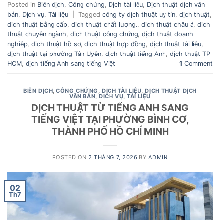
Posted in
Biên dịch
,
Công chứng
,
Dịch tài liệu
,
Dịch thuật dịch văn
bản
,
Dịch vụ
,
Tài liệu
|
Tagged
công ty dịch thuật uy tín
,
dịch thuật
,
dịch thuật bằng cấp
,
dịch thuật chất lượng.
,
dịch thuật châu á
,
dịch
thuật chuyên ngành
,
dịch thuật công chứng
,
dịch thuật doanh
nghiệp
,
dịch thuật hồ sơ
,
dịch thuật hợp đồng
,
dịch thuật tài liệu
,
dịch thuật tại phường Tân Uyên
,
dịch thuật tiếng Anh
,
dịch thuật TP
HCM
,
dịch tiếng Anh sang tiếng Việt
1
Comment
BIÊN DỊCH
,
CÔNG CHỨNG
,
DỊCH TÀI LIỆU
,
DỊCH THUẬT DỊCH
VĂN BẢN
,
DỊCH VỤ
,
TÀI LIỆU
DỊCH THUẬT TỪ TIẾNG ANH SANG
TIẾNG VIỆT TẠI PHƯỜNG BÌNH CƠ,
THÀNH PHỐ HỒ CHÍ MINH
POSTED ON
2 THÁNG 7, 2026
BY
ADMIN
02
Th7