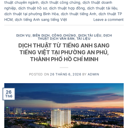
thuật chuyên ngành
,
dịch thuật công chứng
,
dịch thuật doanh
nghiệp
,
dịch thuật hồ sơ
,
dịch thuật hợp đồng
,
dịch thuật tài liệu
,
dịch thuật tại phường Bình Hòa
,
dịch thuật tiếng Anh
,
dịch thuật TP
HCM
,
dịch tiếng Anh sang tiếng Việt
Leave a comment
DỊCH VỤ
,
BIÊN DỊCH
,
CÔNG CHỨNG
,
DỊCH TÀI LIỆU
,
DỊCH
THUẬT DỊCH VĂN BẢN
,
TÀI LIỆU
DỊCH THUẬT TỪ TIẾNG ANH SANG
TIẾNG VIỆT TẠI PHƯỜNG AN PHÚ,
THÀNH PHỐ HỒ CHÍ MINH
POSTED ON
26 THÁNG 6, 2026
BY
ADMIN
26
Th6