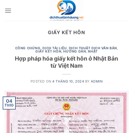
Skip
to
content
GIẤY KẾT HÔN
CÔNG CHỨNG
,
DỊCH TÀI LIỆU
,
DỊCH THUẬT DỊCH VĂN BẢN
,
GIẤY KẾT HÔN
,
HƯỚNG DẪN
,
NHẬT
Hợp pháp hóa giấy kết hôn ở Nhật Bản
từ Việt Nam
POSTED ON
4 THÁNG 10, 2024
BY
ADMIN
04
Th10