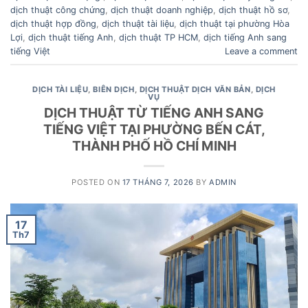
dịch thuật công chứng
,
dịch thuật doanh nghiệp
,
dịch thuật hồ sơ
,
dịch thuật hợp đồng
,
dịch thuật tài liệu
,
dịch thuật tại phường Hòa
Lợi
,
dịch thuật tiếng Anh
,
dịch thuật TP HCM
,
dịch tiếng Anh sang
tiếng Việt
Leave a comment
DỊCH TÀI LIỆU
,
BIÊN DỊCH
,
DỊCH THUẬT DỊCH VĂN BẢN
,
DỊCH
VỤ
DỊCH THUẬT TỪ TIẾNG ANH SANG
TIẾNG VIỆT TẠI PHƯỜNG BẾN CÁT,
THÀNH PHỐ HỒ CHÍ MINH
POSTED ON
17 THÁNG 7, 2026
BY
ADMIN
17
Th7