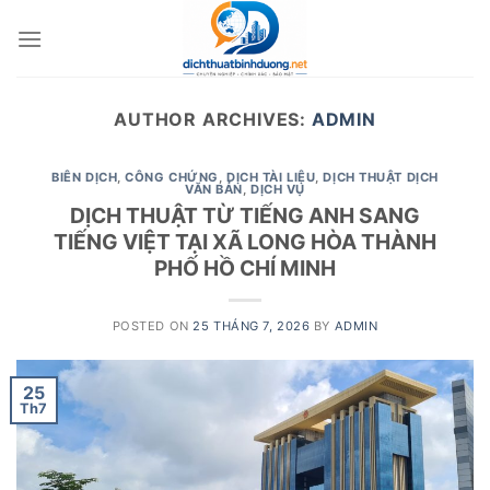
Skip
to
content
AUTHOR ARCHIVES:
ADMIN
BIÊN DỊCH
,
CÔNG CHỨNG
,
DỊCH TÀI LIỆU
,
DỊCH THUẬT DỊCH
VĂN BẢN
,
DỊCH VỤ
DỊCH THUẬT TỪ TIẾNG ANH SANG
TIẾNG VIỆT TẠI XÃ LONG HÒA THÀNH
PHỐ HỒ CHÍ MINH
POSTED ON
25 THÁNG 7, 2026
BY
ADMIN
25
Th7