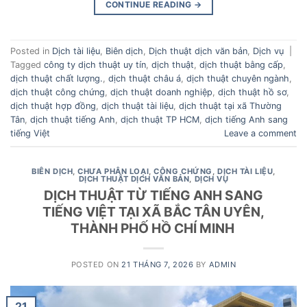
CONTINUE READING
→
Posted in
Dịch tài liệu
,
Biên dịch
,
Dịch thuật dịch văn bản
,
Dịch vụ
|
Tagged
công ty dịch thuật uy tín
,
dịch thuật
,
dịch thuật bằng cấp
,
dịch thuật chất lượng.
,
dịch thuật châu á
,
dịch thuật chuyên ngành
,
dịch thuật công chứng
,
dịch thuật doanh nghiệp
,
dịch thuật hồ sơ
,
dịch thuật hợp đồng
,
dịch thuật tài liệu
,
dịch thuật tại xã Thường
Tân
,
dịch thuật tiếng Anh
,
dịch thuật TP HCM
,
dịch tiếng Anh sang
tiếng Việt
Leave a comment
BIÊN DỊCH
,
CHƯA PHÂN LOẠI
,
CÔNG CHỨNG
,
DỊCH TÀI LIỆU
,
DỊCH THUẬT DỊCH VĂN BẢN
,
DỊCH VỤ
DỊCH THUẬT TỪ TIẾNG ANH SANG
TIẾNG VIỆT TẠI XÃ BẮC TÂN UYÊN,
THÀNH PHỐ HỒ CHÍ MINH
POSTED ON
21 THÁNG 7, 2026
BY
ADMIN
21