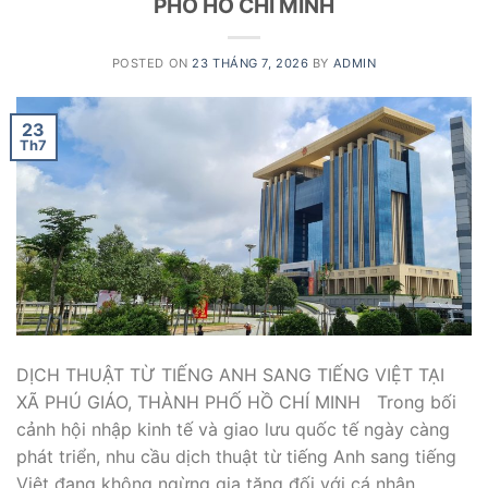
PHỐ HỒ CHÍ MINH
POSTED ON
23 THÁNG 7, 2026
BY
ADMIN
23
Th7
DỊCH THUẬT TỪ TIẾNG ANH SANG TIẾNG VIỆT TẠI
XÃ PHÚ GIÁO, THÀNH PHỐ HỒ CHÍ MINH Trong bối
cảnh hội nhập kinh tế và giao lưu quốc tế ngày càng
phát triển, nhu cầu dịch thuật từ tiếng Anh sang tiếng
Việt đang không ngừng gia tăng đối với cá nhân,