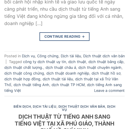
bối cảnh hội nhập kinh tế và giao lưu quốc tế ngày
càng phát triển, nhu cầu dịch thuật từ tiếng Anh sang
tiếng Việt đang không ngừng gia tăng đối với cá nhân,
doanh nghiệp […]
CONTINUE READING
→
Posted in
Dịch vụ
,
Công chứng
,
Dịch tài liệu
,
Dịch thuật dịch văn bản
|
Tagged
công ty dịch thuật uy tín
,
dịch thuật
,
dịch thuật bằng cấp
,
dịch thuật chất lượng.
,
dịch thuật châu á
,
dịch thuật chuyên ngành
,
dịch thuật công chứng
,
dịch thuật doanh nghiệp
,
dịch thuật hồ sơ
,
dịch thuật hợp đồng
,
dịch thuật tài liệu
,
dịch thuật tại xã Trừ Văn
Thố
,
dịch thuật tiếng Anh
,
dịch thuật TP HCM
,
dịch tiếng Anh sang
tiếng Việt
Leave a comment
BIÊN DỊCH
,
DỊCH TÀI LIỆU
,
DỊCH THUẬT DỊCH VĂN BẢN
,
DỊCH
VỤ
DỊCH THUẬT TỪ TIẾNG ANH SANG
TIẾNG VIỆT TẠI XÃ PHÚ GIÁO, THÀNH