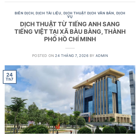
BIÊN DỊCH
,
DỊCH TÀI LIỆU
,
DỊCH THUẬT DỊCH VĂN BẢN
,
DỊCH
VỤ
DỊCH THUẬT TỪ TIẾNG ANH SANG
TIẾNG VIỆT TẠI XÃ BÀU BÀNG, THÀNH
PHỐ HỒ CHÍ MINH
POSTED ON
24 THÁNG 7, 2026
BY
ADMIN
24
Th7