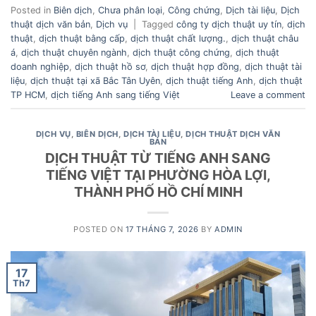
Posted in
Biên dịch
,
Chưa phân loại
,
Công chứng
,
Dịch tài liệu
,
Dịch
thuật dịch văn bản
,
Dịch vụ
|
Tagged
công ty dịch thuật uy tín
,
dịch
thuật
,
dịch thuật bằng cấp
,
dịch thuật chất lượng.
,
dịch thuật châu
á
,
dịch thuật chuyên ngành
,
dịch thuật công chứng
,
dịch thuật
doanh nghiệp
,
dịch thuật hồ sơ
,
dịch thuật hợp đồng
,
dịch thuật tài
liệu
,
dịch thuật tại xã Bắc Tân Uyên
,
dịch thuật tiếng Anh
,
dịch thuật
TP HCM
,
dịch tiếng Anh sang tiếng Việt
Leave a comment
DỊCH VỤ
,
BIÊN DỊCH
,
DỊCH TÀI LIỆU
,
DỊCH THUẬT DỊCH VĂN
BẢN
DỊCH THUẬT TỪ TIẾNG ANH SANG
TIẾNG VIỆT TẠI PHƯỜNG HÒA LỢI,
THÀNH PHỐ HỒ CHÍ MINH
POSTED ON
17 THÁNG 7, 2026
BY
ADMIN
17
Th7