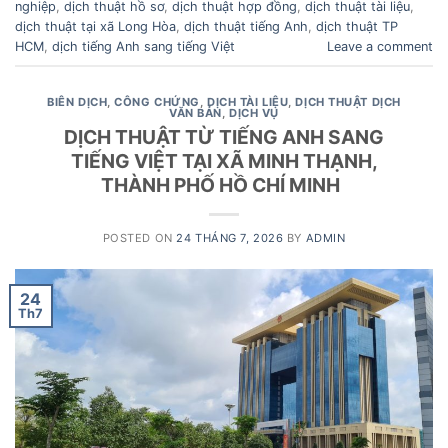
nghiệp
,
dịch thuật hồ sơ
,
dịch thuật hợp đồng
,
dịch thuật tài liệu
,
dịch thuật tại xã Long Hòa
,
dịch thuật tiếng Anh
,
dịch thuật TP
HCM
,
dịch tiếng Anh sang tiếng Việt
Leave a comment
BIÊN DỊCH
,
CÔNG CHỨNG
,
DỊCH TÀI LIỆU
,
DỊCH THUẬT DỊCH
VĂN BẢN
,
DỊCH VỤ
DỊCH THUẬT TỪ TIẾNG ANH SANG
TIẾNG VIỆT TẠI XÃ MINH THẠNH,
THÀNH PHỐ HỒ CHÍ MINH
POSTED ON
24 THÁNG 7, 2026
BY
ADMIN
24
Th7