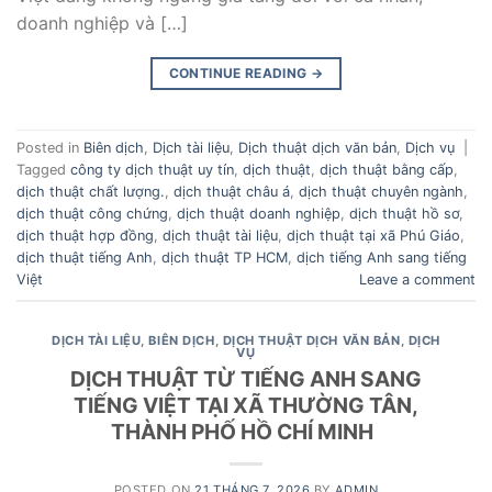
doanh nghiệp và […]
CONTINUE READING
→
Posted in
Biên dịch
,
Dịch tài liệu
,
Dịch thuật dịch văn bản
,
Dịch vụ
|
Tagged
công ty dịch thuật uy tín
,
dịch thuật
,
dịch thuật bằng cấp
,
dịch thuật chất lượng.
,
dịch thuật châu á
,
dịch thuật chuyên ngành
,
dịch thuật công chứng
,
dịch thuật doanh nghiệp
,
dịch thuật hồ sơ
,
dịch thuật hợp đồng
,
dịch thuật tài liệu
,
dịch thuật tại xã Phú Giáo
,
dịch thuật tiếng Anh
,
dịch thuật TP HCM
,
dịch tiếng Anh sang tiếng
Việt
Leave a comment
DỊCH TÀI LIỆU
,
BIÊN DỊCH
,
DỊCH THUẬT DỊCH VĂN BẢN
,
DỊCH
VỤ
DỊCH THUẬT TỪ TIẾNG ANH SANG
TIẾNG VIỆT TẠI XÃ THƯỜNG TÂN,
THÀNH PHỐ HỒ CHÍ MINH
POSTED ON
21 THÁNG 7, 2026
BY
ADMIN