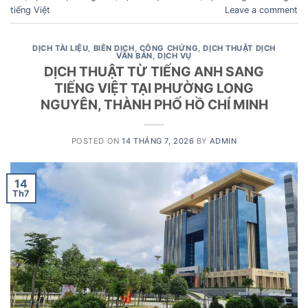
tiếng Việt
Leave a comment
DỊCH TÀI LIỆU
,
BIÊN DỊCH
,
CÔNG CHỨNG
,
DỊCH THUẬT DỊCH
VĂN BẢN
,
DỊCH VỤ
DỊCH THUẬT TỪ TIẾNG ANH SANG
TIẾNG VIỆT TẠI PHƯỜNG LONG
NGUYÊN, THÀNH PHỐ HỒ CHÍ MINH
POSTED ON
14 THÁNG 7, 2026
BY
ADMIN
14
Th7