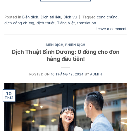
Posted in
Biên dịch
,
Dịch tài liệu
,
Dịch vụ
|
Tagged
công chúng
,
dịch công chứng
,
dịch thuật
,
Tiếng Việt
,
translation
Leave a comment
BIÊN DỊCH
,
PHIÊN DỊCH
Dịch Thuật Bình Dương: 0 đồng cho đơn
hàng đầu tiên!
POSTED ON
10 THÁNG 12, 2024
BY
ADMIN
10
Th12