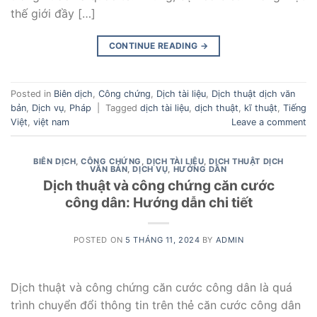
thế giới đầy […]
CONTINUE READING
→
Posted in
Biên dịch
,
Công chứng
,
Dịch tài liệu
,
Dịch thuật dịch văn
bản
,
Dịch vụ
,
Pháp
|
Tagged
dịch tài liệu
,
dịch thuật
,
kĩ thuật
,
Tiếng
Việt
,
việt nam
Leave a comment
BIÊN DỊCH
,
CÔNG CHỨNG
,
DỊCH TÀI LIỆU
,
DỊCH THUẬT DỊCH
VĂN BẢN
,
DỊCH VỤ
,
HƯỚNG DẪN
Dịch thuật và công chứng căn cước
công dân: Hướng dẫn chi tiết
POSTED ON
5 THÁNG 11, 2024
BY
ADMIN
Dịch thuật và công chứng căn cước công dân là quá
trình chuyển đổi thông tin trên thẻ căn cước công dân