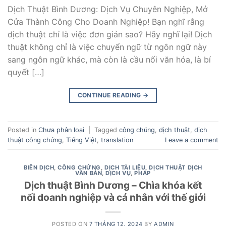
Dịch Thuật Bình Dương: Dịch Vụ Chuyên Nghiệp, Mở
Cửa Thành Công Cho Doanh Nghiệp! Bạn nghĩ rằng
dịch thuật chỉ là việc đơn giản sao? Hãy nghĩ lại! Dịch
thuật không chỉ là việc chuyển ngữ từ ngôn ngữ này
sang ngôn ngữ khác, mà còn là cầu nối văn hóa, là bí
quyết […]
CONTINUE READING
→
Posted in
Chưa phân loại
|
Tagged
công chúng
,
dịch thuật
,
dịch
thuật công chứng
,
Tiếng Việt
,
translation
Leave a comment
BIÊN DỊCH
,
CÔNG CHỨNG
,
DỊCH TÀI LIỆU
,
DỊCH THUẬT DỊCH
VĂN BẢN
,
DỊCH VỤ
,
PHÁP
Dịch thuật Bình Dương – Chìa khóa kết
nối doanh nghiệp và cá nhân với thế giới
POSTED ON
7 THÁNG 12, 2024
BY
ADMIN