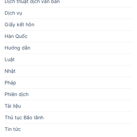
Dịch thuật dịch văn bản
Dịch vụ
Giấy kết hôn
Hàn Quốc
Hướng dẫn
Luật
Nhật
Pháp
Phiên dịch
Tài liệu
Thủ tục Bão lãnh
Tin tức