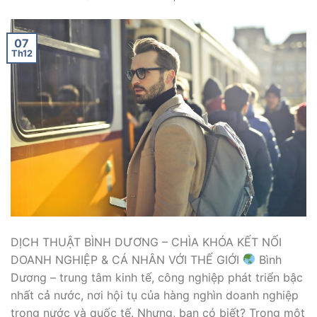
07
Th12
DỊCH THUẬT BÌNH DƯƠNG – CHÌA KHÓA KẾT NỐI
DOANH NGHIỆP & CÁ NHÂN VỚI THẾ GIỚI
Bình
Dương – trung tâm kinh tế, công nghiệp phát triển bậc
nhất cả nước, nơi hội tụ của hàng nghìn doanh nghiệp
trong nước và quốc tế. Nhưng, bạn có biết? Trong một