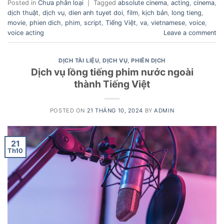
Posted in
Chưa phân loại
|
Tagged
absolute cinema
,
acting
,
cinema
,
dịch thuật
,
dịch vụ
,
dien anh tuyet doi
,
film
,
kịch bản
,
long tieng
,
movie
,
phien dich
,
phim
,
script
,
Tiếng Việt
,
va
,
vietnamese
,
voice
,
voice acting
Leave a comment
DỊCH TÀI LIỆU
,
DỊCH VỤ
,
PHIÊN DỊCH
Dịch vụ lồng tiếng phim nước ngoài
thành Tiếng Việt
POSTED ON
21 THÁNG 10, 2024
BY
ADMIN
21
Th10