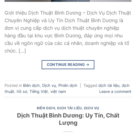
Giới thiệu Dịch Thuật Bình Dương – Dịch Vụ Dịch Thuật
Chuyên Nghiệp và Uy Tín Dịch Thuật Bình Dương là
đơn vị cung cấp dịch vụ dịch thuật chuyên nghiệp
hàng đầu tại khu vực Bình Dương, đáp ứng mọi nhu
cầu về ngôn ngữ của các cá nhân, doanh nghiệp và tổ
chức. […]
CONTINUE READING
→
Posted in
Biên dịch
,
Dịch vụ
,
Phiên dịch
|
Tagged
dịch tài liệu
,
dịch
thuật
,
hồ sơ
,
Tiếng Việt
,
việt nam
Leave a comment
BIÊN DỊCH
,
DỊCH TÀI LIỆU
,
DỊCH VỤ
Dịch Thuật Bình Dương: Uy Tín, Chất
Lượng