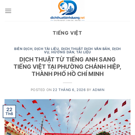
Skip
to
content
TIẾNG VIỆT
BIÊN DỊCH
,
DỊCH TÀI LIỆU
,
DỊCH THUẬT DỊCH VĂN BẢN
,
DỊCH
VỤ
,
HƯỚNG DẪN
,
TÀI LIỆU
DỊCH THUẬT TỪ TIẾNG ANH SANG
TIẾNG VIỆT TẠI PHƯỜNG CHÁNH HIỆP,
THÀNH PHỐ HỒ CHÍ MINH
POSTED ON
22 THÁNG 6, 2026
BY
ADMIN
22
Th6