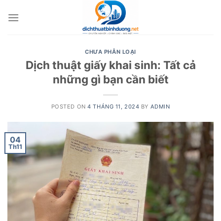
Skip
to
content
CHƯA PHÂN LOẠI
Dịch thuật giấy khai sinh: Tất cả
những gì bạn cần biết
POSTED ON
4 THÁNG 11, 2024
BY
ADMIN
04
Th11