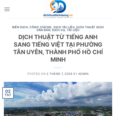
Skip
to
content
BIÊN DỊCH
,
CÔNG CHỨNG
,
DỊCH TÀI LIỆU
,
DỊCH THUẬT DỊCH
VĂN BẢN
,
DỊCH VỤ
,
TÀI LIỆU
DỊCH THUẬT TỪ TIẾNG ANH
SANG TIẾNG VIỆT TẠI PHƯỜNG
TÂN UYÊN, THÀNH PHỐ HỒ CHÍ
MINH
POSTED ON
2 THÁNG 7, 2026
BY
ADMIN
02
Th7