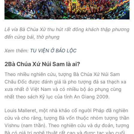
Lễ vía Bà Chúa Xứ thu hút rất đông khách thập phương
đến cúng bái, thờ phụng
Xem thêm:
TU VIỆN Ở BẢO LỘC
2
Bà Chúa Xứ Núi Sam là ai?
Theo nhiều nghiên cứu, tượng Bà Chúa Xứ Núi Sam
Châu Đốc được đánh giá là pho tượng đá sa thạch xa
xưa nhất ở Việt Nam và có nhiều bộ áo phụng cùng
nhất theo sách Kỷ lục của tỉnh An Giang 2009.
Louis Malleret, một nhà khảo cổ người Pháp đã nghiên
cứu và cho rằng, tượng Bà vốn thuộc nhóm tượng thần
Vishnu (nam thần). Theo nghiên cứu và dự đoán, tượng
Bà có giá trị nghệ thuật rất cao và được tạc vào cuối