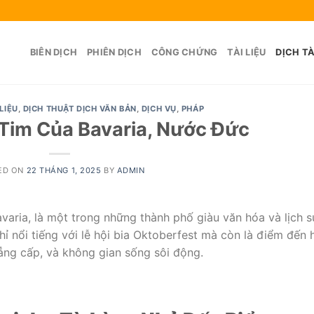
BIÊN DỊCH
PHIÊN DỊCH
CÔNG CHỨNG
TÀI LIỆU
DỊCH TÀ
 LIỆU
,
DỊCH THUẬT DỊCH VĂN BẢN
,
DỊCH VỤ
,
PHÁP
 Tim Của Bavaria, Nước Đức
ED ON
22 THÁNG 1, 2025
BY
ADMIN
varia, là một trong những thành phố giàu văn hóa và lịch s
 nổi tiếng với lễ hội bia Oktoberfest mà còn là điểm đến 
đẳng cấp, và không gian sống sôi động.