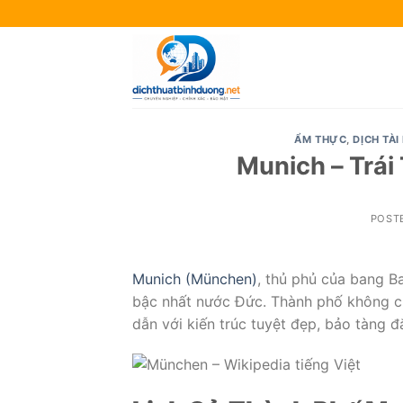
Skip
to
content
ẨM THỰC
,
DỊCH TÀI
Munich – Trái
POST
Munich (München)
, thủ phủ của bang Ba
bậc nhất nước Đức. Thành phố không chỉ
dẫn với kiến trúc tuyệt đẹp, bảo tàng 