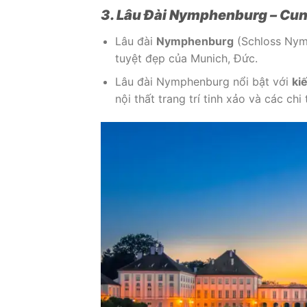
3. Lâu Đài Nymphenburg – Cun
Lâu đài
Nymphenburg
(Schloss Nymp
tuyệt đẹp của Munich, Đức.
Lâu đài Nymphenburg nổi bật với
ki
nội thất trang trí tinh xảo và các chi