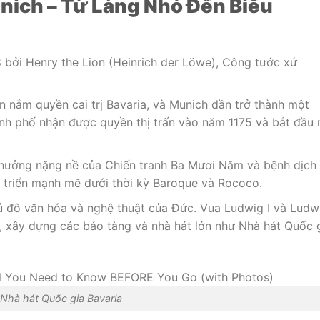
nich – Từ Làng Nhỏ Đến Biểu
bởi Henry the Lion (Heinrich der Löwe), Công tước xứ
n nắm quyền cai trị Bavaria, và Munich dần trở thành một
ành phố nhận được quyền thị trấn vào năm 1175 và bắt đầu
h hưởng nặng nề của Chiến tranh Ba Mươi Năm và bệnh dịch
 triển mạnh mẽ dưới thời kỳ Baroque và Rococo.
hủ đô văn hóa và nghệ thuật của Đức. Vua Ludwig I và Ludw
, xây dựng các bảo tàng và nhà hát lớn như Nhà hát Quốc 
Nhà hát Quốc gia Bavaria