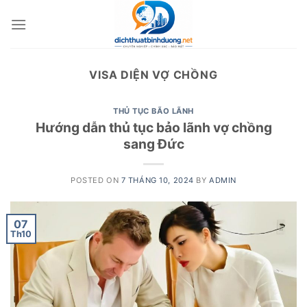
Skip
to
content
VISA DIỆN VỢ CHỒNG
THỦ TỤC BÃO LÃNH
Hướng dẫn thủ tục bảo lãnh vợ chồng
sang Đức
POSTED ON
7 THÁNG 10, 2024
BY
ADMIN
07
Th10