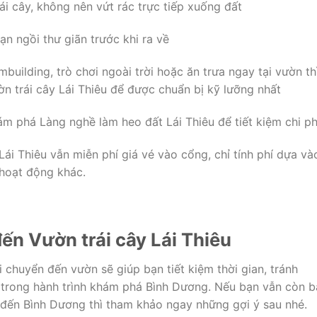
rái cây, không nên vứt rác trực tiếp xuống đất
n ngồi thư giãn trước khi ra về
uilding, trò chơi ngoài trời hoặc ăn trưa ngay tại vườn th
ườn trái cây Lái Thiêu để được chuẩn bị kỹ lưỡng nhất
ám phá Làng nghề làm heo đất Lái Thiêu để tiết kiệm chi ph
ái Thiêu vẫn miễn phí giá vé vào cổng, chỉ tính phí dựa và
 hoạt động khác.
ến Vườn trái cây Lái Thiêu
 chuyển đến vườn sẽ giúp bạn tiết kiệm thời gian, tránh
i trong hành trình khám phá Bình Dương. Nếu bạn vẫn còn 
 đến Bình Dương thì tham khảo ngay những gợi ý sau nhé.