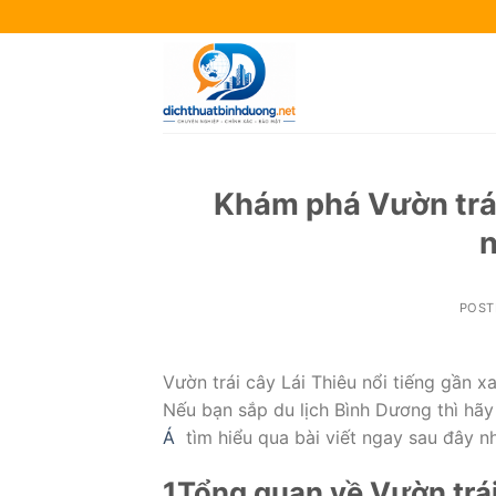
Skip
to
content
Khám phá Vườn trái
n
POST
Vườn trái cây Lái Thiêu nổi tiếng gần xa
Nếu bạn sắp du lịch Bình Dương thì hãy
Á
tìm hiểu qua bài viết ngay sau đây n
1
Tổng quan về Vườn trái