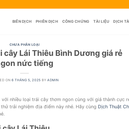
BIÊN DỊCH
PHIÊN DỊCH
CÔNG CHỨNG
TÀI LIỆU
DỊCH TÀ
CHƯA PHÂN LOẠI
 cây Lái Thiêu Bình Dương giá rẻ
gon nức tiếng
ED ON
6 THÁNG 5, 2025
BY
ADMIN
 với nhiều loại trái cây thơm ngon cùng với giá thành cực r
 thử trải nghiệm địa điểm này nhé. Hãy cùng
Dịch Thuật C
hé.
 cây Lái Thiêu