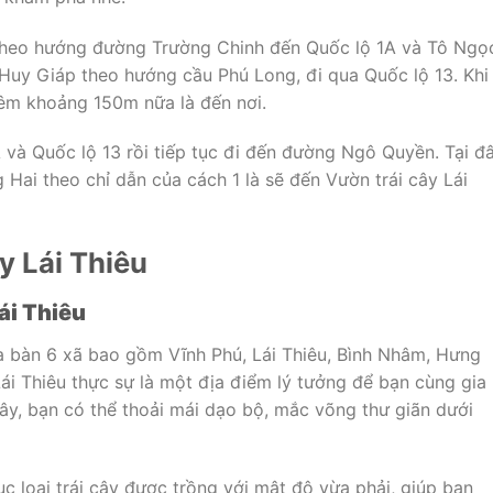
i theo hướng đường Trường Chinh đến Quốc lộ 1A và Tô Ngọ
 Huy Giáp theo hướng cầu Phú Long, đi qua Quốc lộ 13. Khi
thêm khoảng 150m nữa là đến nơi.
 và Quốc lộ 13 rồi tiếp tục đi đến đường Ngô Quyền. Tại đâ
Hai theo chỉ dẫn của cách 1 là sẽ đến Vườn trái cây Lái
y Lái Thiêu
ái Thiêu
địa bàn 6 xã bao gồm Vĩnh Phú, Lái Thiêu, Bình Nhâm, Hưng
Lái Thiêu thực sự là một địa điểm lý tưởng để bạn cùng gia
ây, bạn có thể thoải mái dạo bộ, mắc võng thư giãn dưới
c loại trái cây được trồng với mật độ vừa phải, giúp bạn