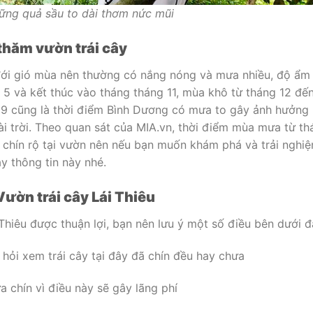
hững quả sầu to dài thơm nức mũi
 thăm vườn trái cây
đới gió mùa nên thường có nắng nóng và mưa nhiều, độ ẩm
5 và kết thúc vào tháng tháng 11, mùa khô từ tháng 12 đế
 9 cũng là thời điểm Bình Dương có mưa to gây ảnh hưởng
oài trời. Theo quan sát của MIA.vn, thời điểm mùa mưa từ t
y chín rộ tại vườn nên nếu bạn muốn khám phá và trải nghi
ay thông tin này nhé.
Vườn trái cây Lái Thiêu
hiêu được thuận lợi, bạn nên lưu ý một số điều bên dưới đ
 hỏi xem trái cây tại đây đã chín đều hay chưa
 chín vì điều này sẽ gây lãng phí