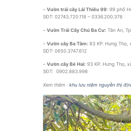
–
Vườn trái cây Lái Thiêu 99
: 99 phố H
SĐT: 02743.720.118 – 0336.200.378
–
Vườn Trái Cây Chú Ba Cư:
Tân An, Tp
–
Vườn cây Ba Tâm:
83 KP. Hưng Thọ, x
SĐT: 0650.3747.612
–
Vườn cây Bé Hai:
93 KP. Hưng Thọ, xã
SĐT: 0902.883.998
Xem thêm :
khu lưu niệm nguyễn thị địn