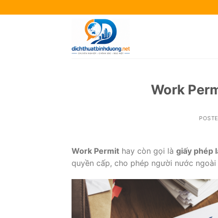
Skip
to
content
Work Permi
POST
Work Permit
hay còn gọi là
giấy phép 
quyền cấp, cho phép người nước ngoài 