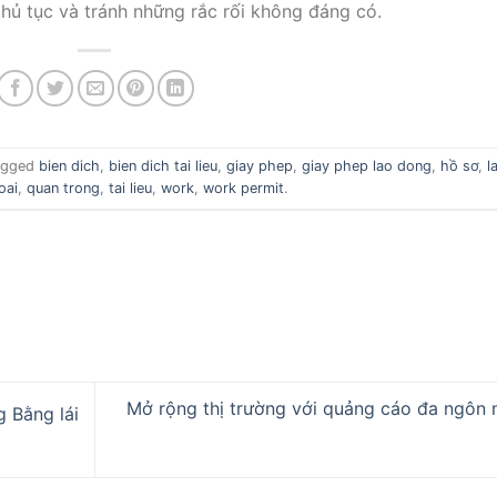
thủ tục và tránh những rắc rối không đáng có.
agged
bien dich
,
bien dich tai lieu
,
giay phep
,
giay phep lao dong
,
hồ sơ
,
l
oai
,
quan trong
,
tai lieu
,
work
,
work permit
.
Mở rộng thị trường với quảng cáo đa ngôn 
 Bằng lái