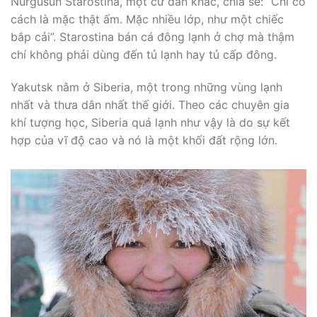
Nurgusun Starostina, một cư dân khác, chia sẻ: “Chỉ có
cách là mặc thật ấm. Mặc nhiều lớp, như một chiếc
bắp cải”. Starostina bán cá đông lạnh ở chợ mà thậm
chí không phải dùng đến tủ lạnh hay tủ cấp đông.
Yakutsk nằm ở Siberia, một trong những vùng lạnh
nhất và thưa dân nhất thế giới. Theo các chuyên gia
khí tượng học, Siberia quá lạnh như vậy là do sự kết
hợp của vĩ độ cao và nó là một khối đất rộng lớn.