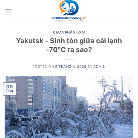
Skip
to
content
CHƯA PHÂN LOẠI
Yakutsk – Sinh tồn giữa cái lạnh
-70°C ra sao?
POSTED ON
9 THÁNG 4, 2025
BY
ADMIN
09
Th4