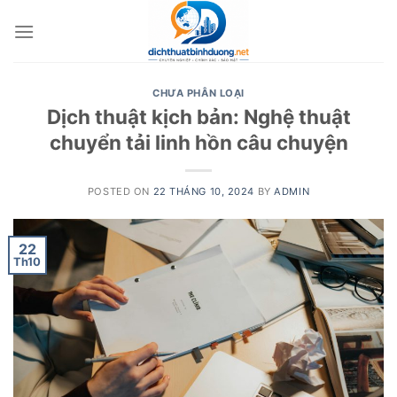
Skip
to
content
CHƯA PHÂN LOẠI
Dịch thuật kịch bản: Nghệ thuật
chuyển tải linh hồn câu chuyện
POSTED ON
22 THÁNG 10, 2024
BY
ADMIN
22
Th10