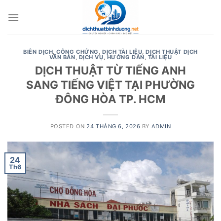
Skip
to
content
BIÊN DỊCH
,
CÔNG CHỨNG
,
DỊCH TÀI LIỆU
,
DỊCH THUẬT DỊCH
VĂN BẢN
,
DỊCH VỤ
,
HƯỚNG DẪN
,
TÀI LIỆU
DỊCH THUẬT TỪ TIẾNG ANH
SANG TIẾNG VIỆT TẠI PHƯỜNG
ĐÔNG HÒA TP. HCM
POSTED ON
24 THÁNG 6, 2026
BY
ADMIN
24
Th6