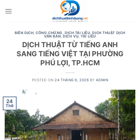
Skip
to
content
BIÊN DỊCH
,
CÔNG CHỨNG
,
DỊCH TÀI LIỆU
,
DỊCH THUẬT DỊCH
VĂN BẢN
,
DỊCH VỤ
,
TÀI LIỆU
DỊCH THUẬT TỪ TIẾNG ANH
SANG TIẾNG VIỆT TẠI PHƯỜNG
PHÚ LỢI, TP.HCM
POSTED ON
24 THÁNG 6, 2026
BY
ADMIN
24
Th6