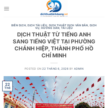
Skip
to
content
BIÊN DỊCH
,
DỊCH TÀI LIỆU
,
DỊCH THUẬT DỊCH VĂN BẢN
,
DỊCH
VỤ
,
HƯỚNG DẪN
,
TÀI LIỆU
DỊCH THUẬT TỪ TIẾNG ANH
SANG TIẾNG VIỆT TẠI PHƯỜNG
CHÁNH HIỆP, THÀNH PHỐ HỒ
CHÍ MINH
POSTED ON
22 THÁNG 6, 2026
BY
ADMIN
22
Th6