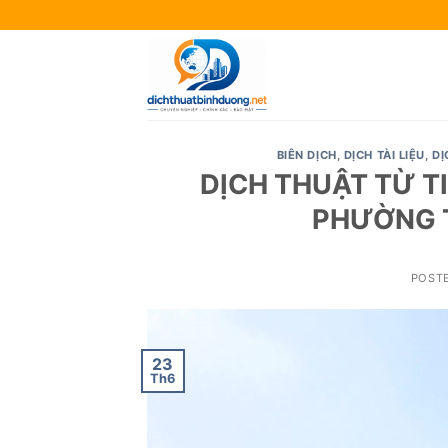
Skip
to
content
BIÊN DỊCH
,
DỊCH TÀI LIỆU
,
DỊ
DỊCH THUẬT TỪ T
PHƯỜNG 
POST
23
Th6