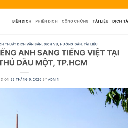
BIÊN DỊCH
PHIÊN DỊCH
CÔNG CHỨNG
TÀI LIỆU
DỊCH TÀ
CH THUẬT DỊCH VĂN BẢN
,
DỊCH VỤ
,
HƯỚNG DẪN
,
TÀI LIỆU
IẾNG ANH SANG TIẾNG VIỆT TẠI
THỦ DẦU MỘT, TP.HCM
ED ON
23 THÁNG 6, 2026
BY
ADMIN