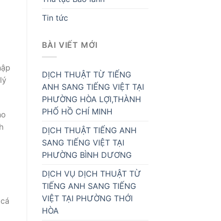
Tin tức
BÀI VIẾT MỚI
hập
DỊCH THUẬT TỪ TIẾNG
lý
ANH SANG TIẾNG VIỆT TẠI
PHƯỜNG HÒA LỢI,THÀNH
PHỐ HỒ CHÍ MINH
ho
h
DỊCH THUẬT TIẾNG ANH
SANG TIẾNG VIỆT TẠI
PHƯỜNG BÌNH DƯƠNG
DỊCH VỤ DỊCH THUẬT TỪ
TIẾNG ANH SANG TIẾNG
VIỆT TẠI PHƯỜNG THỚI
 cá
HÒA