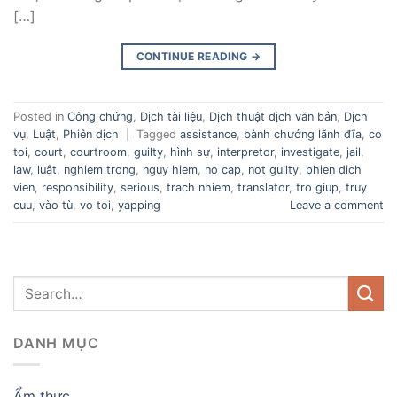
[…]
CONTINUE READING
→
Posted in
Công chứng
,
Dịch tài liệu
,
Dịch thuật dịch văn bản
,
Dịch
vụ
,
Luật
,
Phiên dịch
|
Tagged
assistance
,
bành chướng lãnh đĩa
,
co
toi
,
court
,
courtroom
,
guilty
,
hình sự
,
interpretor
,
investigate
,
jail
,
law
,
luật
,
nghiem trong
,
nguy hiem
,
no cap
,
not guilty
,
phien dich
vien
,
responsibility
,
serious
,
trach nhiem
,
translator
,
tro giup
,
truy
cuu
,
vào tù
,
vo toi
,
yapping
Leave a comment
DANH MỤC
Ẩm thực