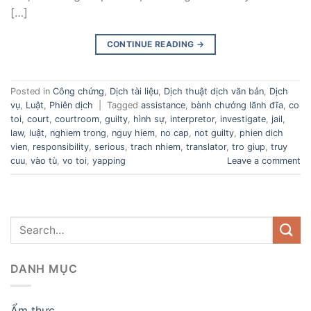
[…]
CONTINUE READING
→
Posted in
Công chứng
,
Dịch tài liệu
,
Dịch thuật dịch văn bản
,
Dịch
vụ
,
Luật
,
Phiên dịch
|
Tagged
assistance
,
bành chướng lãnh đĩa
,
co
toi
,
court
,
courtroom
,
guilty
,
hình sự
,
interpretor
,
investigate
,
jail
,
law
,
luật
,
nghiem trong
,
nguy hiem
,
no cap
,
not guilty
,
phien dich
vien
,
responsibility
,
serious
,
trach nhiem
,
translator
,
tro giup
,
truy
cuu
,
vào tù
,
vo toi
,
yapping
Leave a comment
DANH MỤC
Ẩm thực