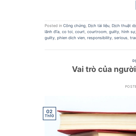
Posted in
Công chứng
,
Dịch tài liệu
,
Dịch thuật d
lãnh đĩa
,
co toi
,
court
,
courtroom
,
guilty
,
hình sự
guilty
,
phien dich vien
,
responsibility
,
serious
,
tra
D
Vai trò của người
POST
02
Th10