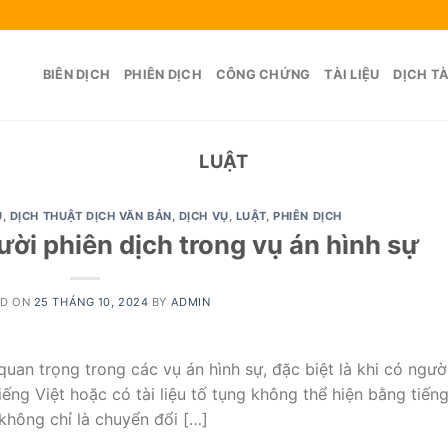
BIÊN DỊCH
PHIÊN DỊCH
CÔNG CHỨNG
TÀI LIỆU
DỊCH TÀ
LUẬT
U
,
DỊCH THUẬT DỊCH VĂN BẢN
,
DỊCH VỤ
,
LUẬT
,
PHIÊN DỊCH
ời phiên dịch trong vụ án hình sự
ED ON
25 THÁNG 10, 2024
BY
ADMIN
uan trọng trong các vụ án hình sự, đặc biệt là khi có ngườ
ếng Việt hoặc có tài liệu tố tụng không thể hiện bằng tiến
không chỉ là chuyển đổi […]