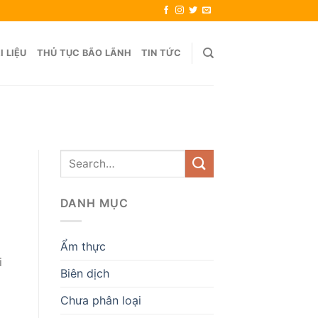
I LIỆU
THỦ TỤC BÃO LÃNH
TIN TỨC
DANH MỤC
Ẩm thực
i
Biên dịch
g
Chưa phân loại