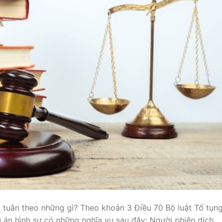
ải tuân theo những gì? Theo khoản 3 Điều 70 Bộ luật Tố tụn
ụ án hình sự có những nghĩa vụ sau đây: Người phiên dịch