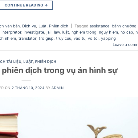
CONTINUE READING
→
ịch văn bản
,
Dịch vụ
,
Luật
,
Phiên dịch
|
Tagged
assistance
,
bành chướng
,
interpretor
,
investigate
,
jail
,
law
,
luật
,
nghiem trong
,
nguy hiem
,
no cap
,
n
ch nhiem
,
translator
,
tro giup
,
truy cuu
,
vào tù
,
vo toi
,
yapping
Leave a com
ỊCH TÀI LIỆU
,
LUẬT
,
PHIÊN DỊCH
 phiên dịch trong vụ án hình sự
ED ON
2 THÁNG 10, 2024
BY
ADMIN