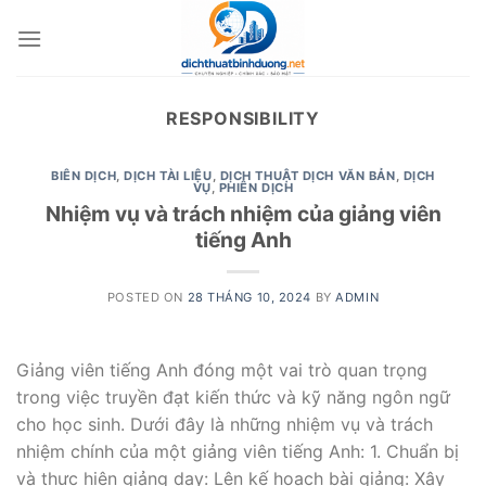
Skip
to
content
RESPONSIBILITY
BIÊN DỊCH
,
DỊCH TÀI LIỆU
,
DỊCH THUẬT DỊCH VĂN BẢN
,
DỊCH
VỤ
,
PHIÊN DỊCH
Nhiệm vụ và trách nhiệm của giảng viên
tiếng Anh
POSTED ON
28 THÁNG 10, 2024
BY
ADMIN
Giảng viên tiếng Anh đóng một vai trò quan trọng
trong việc truyền đạt kiến thức và kỹ năng ngôn ngữ
cho học sinh. Dưới đây là những nhiệm vụ và trách
nhiệm chính của một giảng viên tiếng Anh: 1. Chuẩn bị
và thực hiện giảng dạy: Lên kế hoạch bài giảng: Xây