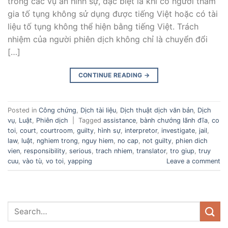
trong các vụ án hình sự, đặc biệt là khi có người tham
gia tố tụng không sử dụng được tiếng Việt hoặc có tài
liệu tố tụng không thể hiện bằng tiếng Việt. Trách
nhiệm của người phiên dịch không chỉ là chuyển đổi
[…]
CONTINUE READING
→
Posted in
Công chứng
,
Dịch tài liệu
,
Dịch thuật dịch văn bản
,
Dịch
vụ
,
Luật
,
Phiên dịch
|
Tagged
assistance
,
bành chướng lãnh đĩa
,
co
toi
,
court
,
courtroom
,
guilty
,
hình sự
,
interpretor
,
investigate
,
jail
,
law
,
luật
,
nghiem trong
,
nguy hiem
,
no cap
,
not guilty
,
phien dich
vien
,
responsibility
,
serious
,
trach nhiem
,
translator
,
tro giup
,
truy
cuu
,
vào tù
,
vo toi
,
yapping
Leave a comment