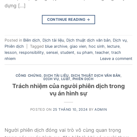
dựng […]
CONTINUE READING
→
Posted in
Biên dịch
,
Dịch tài liệu
,
Dịch thuật dịch văn bản
,
Dịch vụ
,
Phiên dịch
|
Tagged
blue archive
,
giao vien
,
hoc sinh
,
lecture
,
lesson
,
responsibility
,
sensei
,
student
,
su pham
,
teacher
,
trach
nhiem
Leave a comment
CÔNG CHỨNG
,
DỊCH TÀI LIỆU
,
DỊCH THUẬT DỊCH VĂN BẢN
,
DỊCH VỤ
,
LUẬT
,
PHIÊN DỊCH
Trách nhiệm của người phiên dịch trong
vụ án hình sự
POSTED ON
25 THÁNG 10, 2024
BY
ADMIN
Người phiên dịch đóng vai trò vô cùng quan trọng