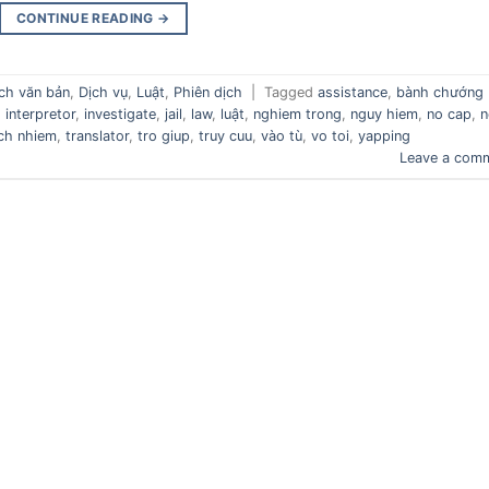
CONTINUE READING
→
ịch văn bản
,
Dịch vụ
,
Luật
,
Phiên dịch
|
Tagged
assistance
,
bành chướng
,
interpretor
,
investigate
,
jail
,
law
,
luật
,
nghiem trong
,
nguy hiem
,
no cap
,
n
ch nhiem
,
translator
,
tro giup
,
truy cuu
,
vào tù
,
vo toi
,
yapping
Leave a com