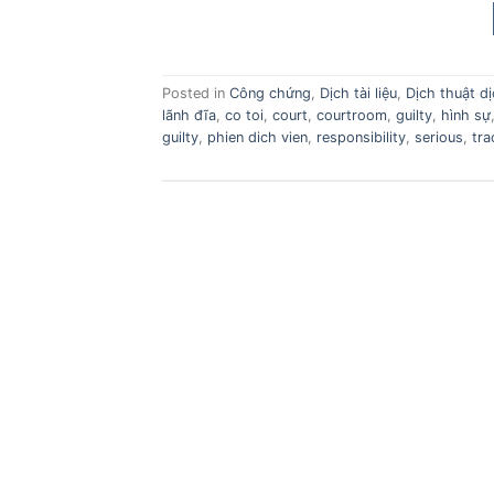
Posted in
Công chứng
,
Dịch tài liệu
,
Dịch thuật d
lãnh đĩa
,
co toi
,
court
,
courtroom
,
guilty
,
hình sự
guilty
,
phien dich vien
,
responsibility
,
serious
,
tra