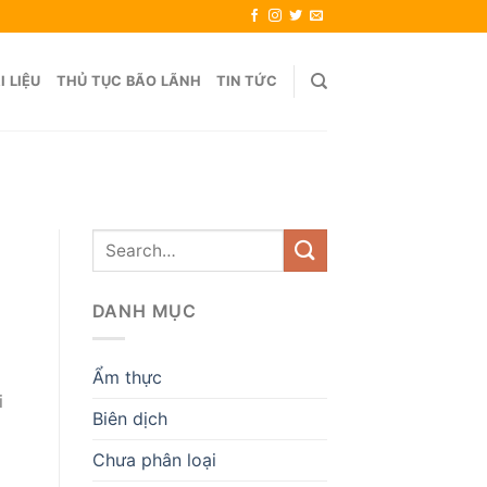
I LIỆU
THỦ TỤC BÃO LÃNH
TIN TỨC
DANH MỤC
Ẩm thực
i
Biên dịch
g
Chưa phân loại