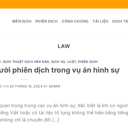
BIÊN DỊCH
PHIÊN DỊCH
CÔNG CHỨNG
TÀI LIỆU
DỊCH TÀ
LAW
U
,
DỊCH THUẬT DỊCH VĂN BẢN
,
DỊCH VỤ
,
LUẬT
,
PHIÊN DỊCH
ời phiên dịch trong vụ án hình sự
ED ON
25 THÁNG 10, 2024
BY
ADMIN
uan trọng trong các vụ án hình sự, đặc biệt là khi có ngườ
ếng Việt hoặc có tài liệu tố tụng không thể hiện bằng tiến
không chỉ là chuyển đổi […]